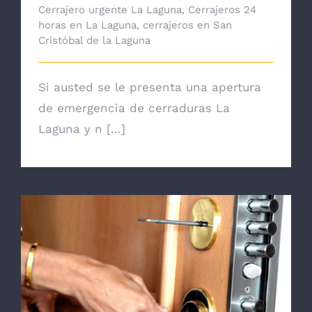
Cerrajero urgente La Laguna
,
Cerrajeros 24
horas en La Laguna
,
cerrajeros en San
Cristóbal de la Laguna
Si austed se le presenta una apertura
de emergencia de cerraduras La
Laguna y n [...]
Principales tipos de cerradura