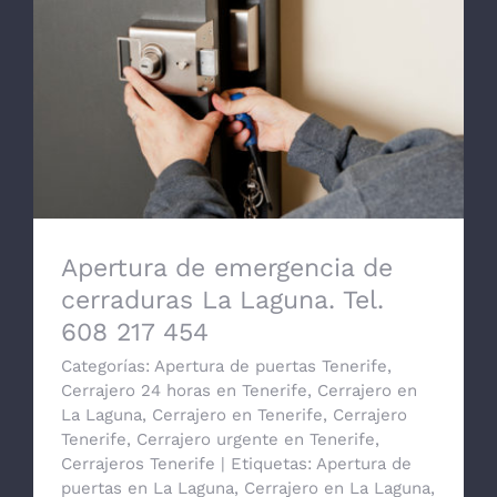
Apertura de emergencia de cerraduras La
Laguna. Tel. 608 217 454
Apertura de emergencia de
cerraduras La Laguna. Tel.
608 217 454
Categorías:
Apertura de puertas Tenerife
,
Cerrajero 24 horas en Tenerife
,
Cerrajero en
La Laguna
,
Cerrajero en Tenerife
,
Cerrajero
Tenerife
,
Cerrajero urgente en Tenerife
,
Cerrajeros Tenerife
|
Etiquetas:
Apertura de
puertas en La Laguna
,
Cerrajero en La Laguna
,