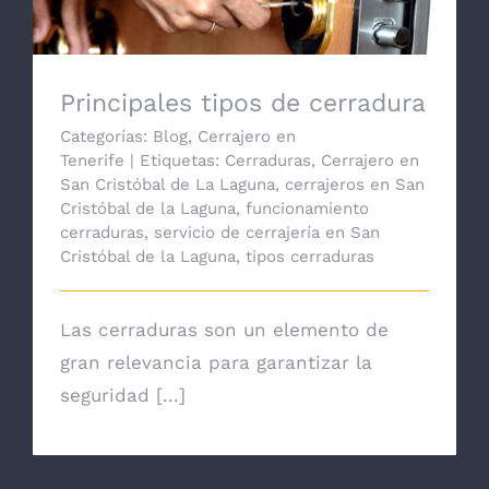
Principales tipos de cerradura
Categorías:
Blog
,
Cerrajero en
Tenerife
|
Etiquetas:
Cerraduras
,
Cerrajero en
San Cristóbal de La Laguna
,
cerrajeros en San
Cristóbal de la Laguna
,
funcionamiento
cerraduras
,
servicio de cerrajería en San
Cristóbal de la Laguna
,
tipos cerraduras
Las cerraduras son un elemento de
gran relevancia para garantizar la
seguridad [...]