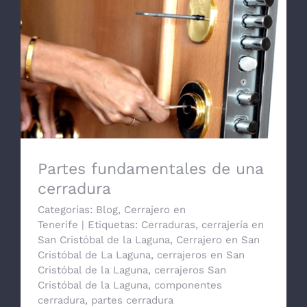
Partes fundamentales de una cerradura
Partes fundamentales de una
cerradura
Categorías:
Blog
,
Cerrajero en
Tenerife
|
Etiquetas:
Cerraduras
,
cerrajería en
San Cristóbal de la Laguna
,
Cerrajero en San
Cristóbal de La Laguna
,
cerrajeros en San
Cristóbal de la Laguna
,
cerrajeros San
Cristóbal de la Laguna
,
componentes
cerradura
,
partes cerradura