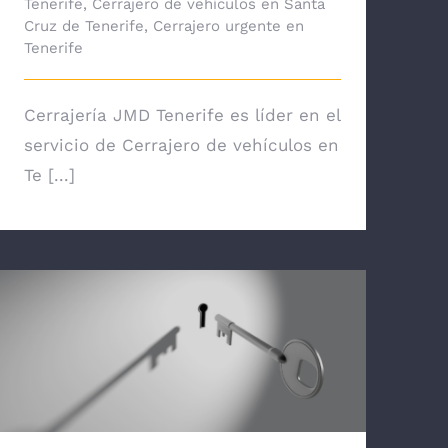
Tenerife
,
Cerrajero de vehículos en Santa
Cruz de Tenerife
,
Cerrajero urgente en
Tenerife
Cerrajería JMD Tenerife es líder en el
servicio de Cerrajero de vehículos en
Te [...]
Cerrajeros en San Andrés – Tfno. 608
217 454