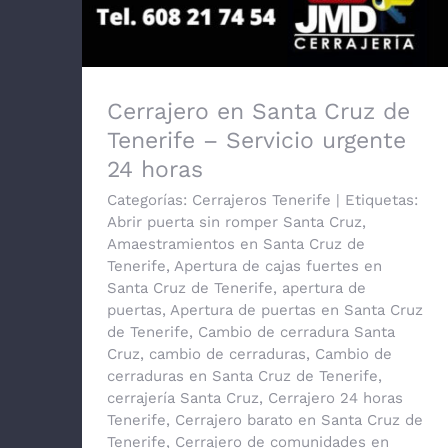
Cerrajero en Santa Cruz de
Tenerife – Servicio urgente
24 horas
Categorías:
Cerrajeros Tenerife
|
Etiquetas:
Abrir puerta sin romper Santa Cruz
,
Amaestramientos en Santa Cruz de
Tenerife
,
Apertura de cajas fuertes en
Santa Cruz de Tenerife
,
apertura de
puertas
,
Apertura de puertas en Santa Cruz
de Tenerife
,
Cambio de cerradura Santa
Cruz
,
cambio de cerraduras
,
Cambio de
cerraduras en Santa Cruz de Tenerife
,
cerrajería Santa Cruz
,
Cerrajero 24 horas
Tenerife
,
Cerrajero barato en Santa Cruz de
Tenerife
,
Cerrajero de comunidades en