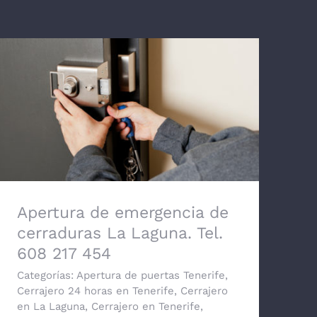
Apertura de emergencia de cerraduras
La Laguna. Tel. 608 217 454
Apertura de emergencia de
cerraduras La Laguna. Tel.
608 217 454
Categorías:
Apertura de puertas Tenerife
,
Cerrajero 24 horas en Tenerife
,
Cerrajero
en La Laguna
,
Cerrajero en Tenerife
,