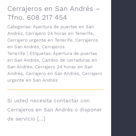
Cerrajeros en San Andrés –
Tfno. 608 217 454
Categorías:
Apertura de puertas en San
Andrés
,
Cerrajero 24 horas en Tenerife
,
Cerrajero urgente en Tenerife
,
Cerrajeros
en San Andrés
,
Cerrajeros
Tenerife
|
Etiquetas:
Apertura de puertas
en San Andrés
,
Cambio de cerraduras en
San Andrés
,
Cerrajero 24 horas en San
Andrés
,
Cerrajero en San Andrés
,
Cerrajero
urgente en San Andrés
Si usted necesita contactar con
Cerrajeros en San Andrés o disponer
de servicio [...]