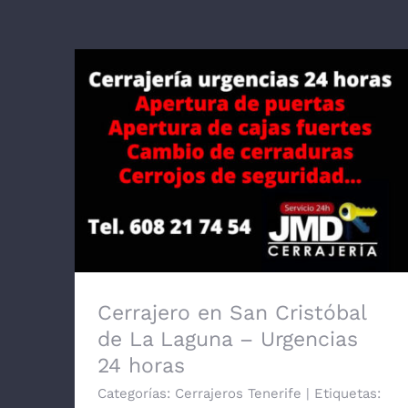
Cerrajero en San Cristóbal de La
Laguna – Urgencias 24 horas
Cerrajero en San Cristóbal
de La Laguna – Urgencias
24 horas
Categorías:
Cerrajeros Tenerife
|
Etiquetas: