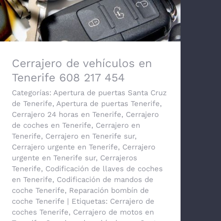
Cerrajero de vehículos en Tenerife 608
217 454
Cerrajero de vehículos en
Tenerife 608 217 454
Categorías:
Apertura de puertas Santa Cruz
de Tenerife
,
Apertura de puertas Tenerife
,
Cerrajero 24 horas en Tenerife
,
Cerrajero
de coches en Tenerife
,
Cerrajero en
Tenerife
,
Cerrajero en Tenerife sur
,
Cerrajero urgente en Tenerife
,
Cerrajero
urgente en Tenerife sur
,
Cerrajeros
Tenerife
,
Codificación de llaves de coches
en Tenerife
,
Codificación de mandos de
coche Tenerife
,
Reparación bombín de
coche Tenerife
|
Etiquetas:
Cerrajero de
coches Tenerife
,
Cerrajero de motos en