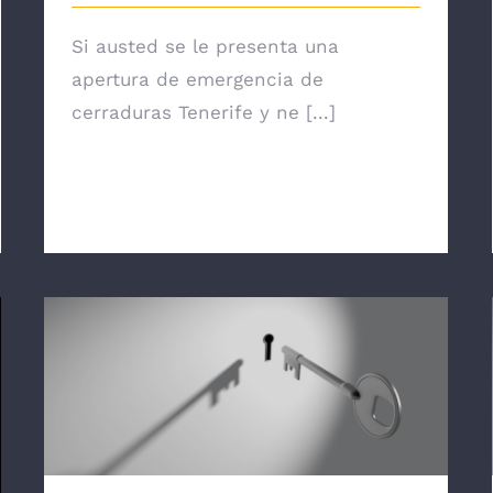
Si austed se le presenta una
apertura de emergencia de
cerraduras Tenerife y ne [...]
Cerrajeros en Añaza – Tfno. 608 217
454