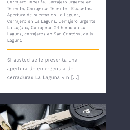
Cerrajero Tenerife
,
Cerrajero urgente en
Tenerife
,
Cerrajeros Tenerife
|
Etiquetas:
Apertura de puertas en La Laguna
,
Cerrajero en La Laguna
,
Cerrajero urgente
La Laguna
,
Cerrajeros 24 horas en La
Laguna
,
cerrajeros en San Cristóbal de la
Laguna
Si austed se le presenta una
apertura de emergencia de
cerraduras La Laguna y n [...]