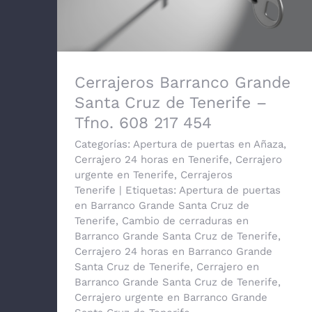
Cerrajeros Barranco Grande Santa
Cruz de Tenerife – Tfno. 608 217 454
Cerrajeros Barranco Grande
Santa Cruz de Tenerife –
Tfno. 608 217 454
Categorías:
Apertura de puertas en Añaza
,
Cerrajero 24 horas en Tenerife
,
Cerrajero
urgente en Tenerife
,
Cerrajeros
Tenerife
|
Etiquetas:
Apertura de puertas
en Barranco Grande Santa Cruz de
Tenerife
,
Cambio de cerraduras en
Barranco Grande Santa Cruz de Tenerife
,
Cerrajero 24 horas en Barranco Grande
Santa Cruz de Tenerife
,
Cerrajero en
Barranco Grande Santa Cruz de Tenerife
,
Cerrajero urgente en Barranco Grande