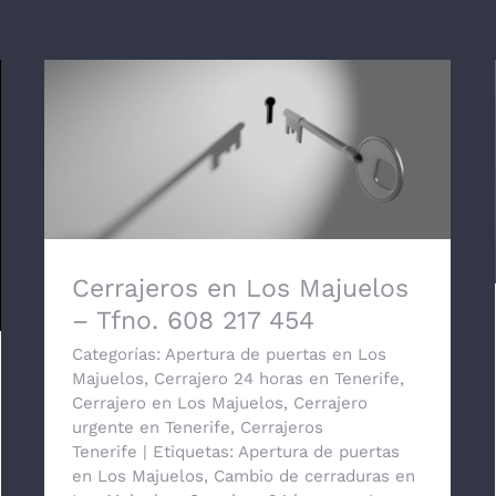
Cerrajeros en Los Majuelos – Tfno. 608
217 454
Cerrajeros en Los Majuelos
– Tfno. 608 217 454
Categorías:
Apertura de puertas en Los
Majuelos
,
Cerrajero 24 horas en Tenerife
,
Cerrajero en Los Majuelos
,
Cerrajero
urgente en Tenerife
,
Cerrajeros
Tenerife
|
Etiquetas:
Apertura de puertas
en Los Majuelos
,
Cambio de cerraduras en