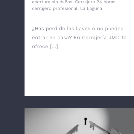
apertura sin daños
,
Cerrajero 24 horas
,
cerrajero profesional
,
La Laguna
¿Has perdido las llaves o no puedes
entrar en casa? En Cerrajería JMD te
ofrece [...]