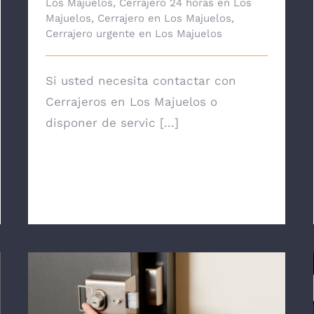
Los Majuelos
,
Cerrajero 24 horas en Los
Majuelos
,
Cerrajero en Los Majuelos
,
Cerrajero urgente en Los Majuelos
Si usted necesita contactar con
Cerrajeros en Los Majuelos o
disponer de servic [...]