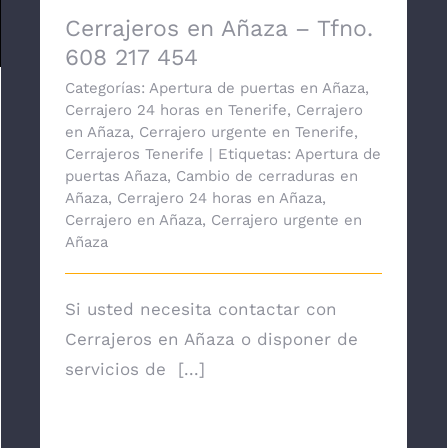
Cerrajeros en Añaza – Tfno.
608 217 454
Categorías:
Apertura de puertas en Añaza
,
Cerrajero 24 horas en Tenerife
,
Cerrajero
en Añaza
,
Cerrajero urgente en Tenerife
,
Cerrajeros Tenerife
|
Etiquetas:
Apertura de
puertas Añaza
,
Cambio de cerraduras en
Añaza
,
Cerrajero 24 horas en Añaza
,
Cerrajero en Añaza
,
Cerrajero urgente en
Añaza
Si usted necesita contactar con
Cerrajeros en Añaza o disponer de
servicios de [...]