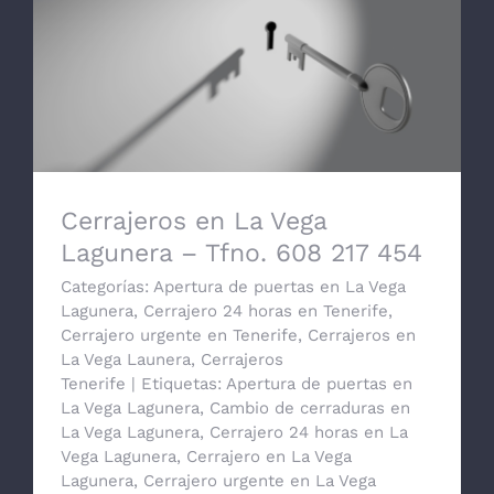
Cerrajeros en La Vega Lagunera – Tfno.
608 217 454
Cerrajeros en La Vega
Lagunera – Tfno. 608 217 454
Categorías:
Apertura de puertas en La Vega
Lagunera
,
Cerrajero 24 horas en Tenerife
,
Cerrajero urgente en Tenerife
,
Cerrajeros en
La Vega Launera
,
Cerrajeros
Tenerife
|
Etiquetas:
Apertura de puertas en
La Vega Lagunera
,
Cambio de cerraduras en
La Vega Lagunera
,
Cerrajero 24 horas en La
Vega Lagunera
,
Cerrajero en La Vega
Lagunera
,
Cerrajero urgente en La Vega