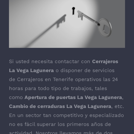
Ver
imagen
más
grande
Si usted necesita contactar con
Cerrajeros
La Vega Lagunera
o disponer de servicios
de
Cerrajeros en Tenerife
operativos las 24
horas para todo tipo de trabajos, tales
como
Apertura de puertas La Vega Lagunera
,
Cambio de cerraduras La Vega Lagunera
, etc.
En un sector tan competitivo y especializado
no es fácil superar los primeros años de
actividad. Nosotros llevamos más de dos