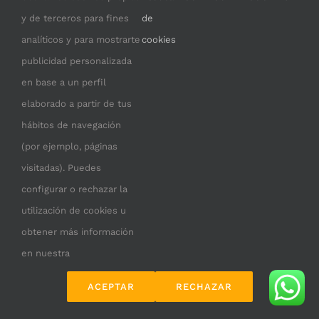
necesita tu permiso para cargarse.
y de terceros para fines
de
analíticos y para mostrarte
cookies
I ACCEPT
publicidad personalizada
en base a un perfil
elaborado a partir de tus
hábitos de navegación
(por ejemplo, páginas
visitadas). Puedes
configurar o rechazar la
utilización de cookies u
© Copyright 2019 -
2026 | Cerrajería JMD |
Aviso
obtener más información
legal
|
Política de privacidad
|
Política de cookies
|
en nuestra
Diseño de
Imagenia
ACEPTAR
RECHAZAR