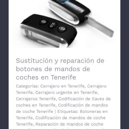
Sustitución y reparación de botones de
mandos de coches en Tenerife
Sustitución y reparación de
botones de mandos de
coches en Tenerife
Categorías:
Cerrajero en Tenerife
,
Cerrajero
Tenerife
,
Cerrajero urgente en Tenerife
,
Cerrajeros Tenerife
,
Codificación de llaves de
coches en Tenerife
,
Codificación de mandos
de coche Tenerife
|
Etiquetas:
Botoneras en
Tenerife
,
Codificación de mandos de coche
Tenerife
,
Reparación de mandos de coche