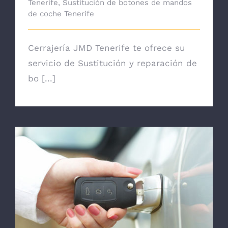
Tenerife
,
Sustitución de botones de mandos
de coche Tenerife
Cerrajería JMD Tenerife te ofrece su
servicio de Sustitución y reparación de
bo [...]
Reparación de cerraduras de vehículos en
Tenerife