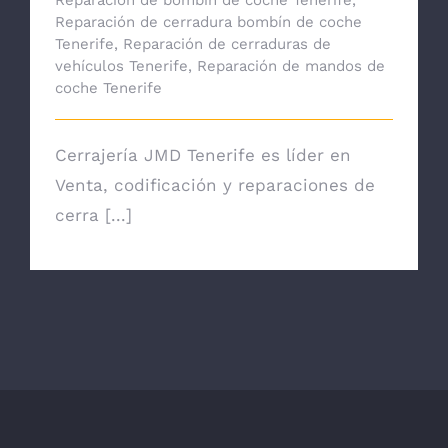
Reparación de bombín de coche Tenerife
,
Reparación de cerradura bombín de coche
Tenerife
,
Reparación de cerraduras de
vehículos Tenerife
,
Reparación de mandos de
coche Tenerife
Cerrajería JMD Tenerife es líder en
Venta, codificación y reparaciones de
cerra [...]