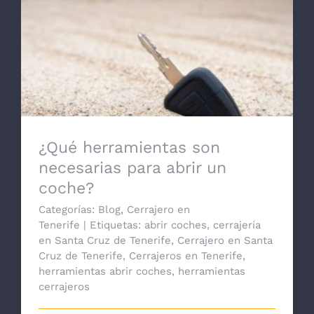
¿Qué herramientas son necesarias para
abrir un coche?
¿Qué herramientas son
necesarias para abrir un
coche?
Categorías:
Blog
,
Cerrajero en
Tenerife
|
Etiquetas:
abrir coches
,
cerrajería
en Santa Cruz de Tenerife
,
Cerrajero en Santa
Cruz de Tenerife
,
Cerrajeros en Tenerife
,
herramientas abrir coches
,
herramientas
cerrajeros