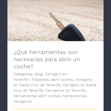
¿Qué herramientas son necesarias para
abrir un coche?
¿Qué herramientas son
necesarias para abrir un
coche?
Categorías:
Blog
,
Cerrajero en
Tenerife
|
Etiquetas:
abrir coches
,
cerrajería
en Santa Cruz de Tenerife
,
Cerrajero en Santa
Cruz de Tenerife
,
Cerrajeros en Tenerife
,
herramientas abrir coches
,
herramientas
cerrajeros