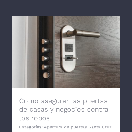
Como asegurar las puertas de casas y
negocios contra los robos
Como asegurar las puertas
de casas y negocios contra
los robos
Categorías:
Apertura de puertas Santa Cruz