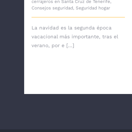
cerrajeros en Santa Cruz de Tenerife
,
Consejos seguridad
,
Seguridad hogar
La navidad es la segunda época
vacacional más importante, tras el
verano, por e [...]