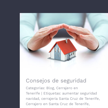
Consejos de seguridad
Consejos de seguridad
Categorías:
Blog
,
Cerrajero en
Tenerife
|
Etiquetas:
aumentar seguridad
navidad
,
cerrajería Santa Cruz de Tenerife
,
Cerrajero en Santa Cruz de Tenerife
,