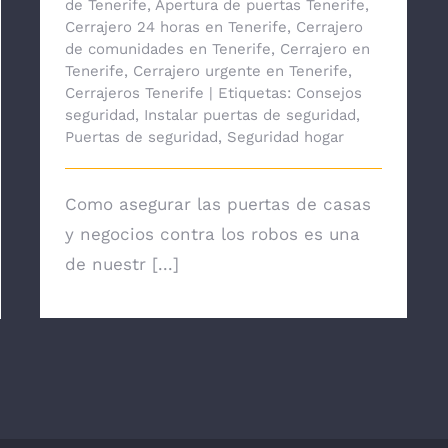
de Tenerife
,
Apertura de puertas Tenerife
,
Cerrajero 24 horas en Tenerife
,
Cerrajero
de comunidades en Tenerife
,
Cerrajero en
Tenerife
,
Cerrajero urgente en Tenerife
,
Cerrajeros Tenerife
|
Etiquetas:
Consejos
seguridad
,
Instalar puertas de seguridad
,
Puertas de seguridad
,
Seguridad hogar
Como asegurar las puertas de casas
y negocios contra los robos es una
de nuestr [...]