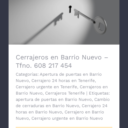
Cerrajeros en Barrio Nuevo – Tfno. 608
217 454
Cerrajeros en Barrio Nuevo –
Tfno. 608 217 454
Categorías:
Apertura de puertas en Barrio
Nuevo
,
Cerrajero 24 horas en Tenerife
,
Cerrajero urgente en Tenerife
,
Cerrajeros en
Barrio Nuevo
,
Cerrajeros Tenerife
|
Etiquetas:
apertura de puertas en Barrio Nuevo
,
Cambio
de cerraduras en Barrio Nuevo
,
Cerrajero 24
horas en Barrio Nuevo
,
Cerrajero en Barrio
Nuevo
,
Cerrajero urgente en Barrio Nuevo