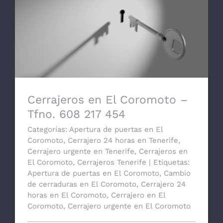
Cerrajeros en El Coromoto – Tfno. 608
217 454
Cerrajeros en El Coromoto –
Tfno. 608 217 454
Categorías:
Apertura de puertas en El
Coromoto
,
Cerrajero 24 horas en Tenerife
,
Cerrajero urgente en Tenerife
,
Cerrajeros en
El Coromoto
,
Cerrajeros Tenerife
|
Etiquetas:
Apertura de puertas en El Coromoto
,
Cambio
de cerraduras en El Coromoto
,
Cerrajero 24
horas en El Coromoto
,
Cerrajero en El
Coromoto
,
Cerrajero urgente en El Coromoto