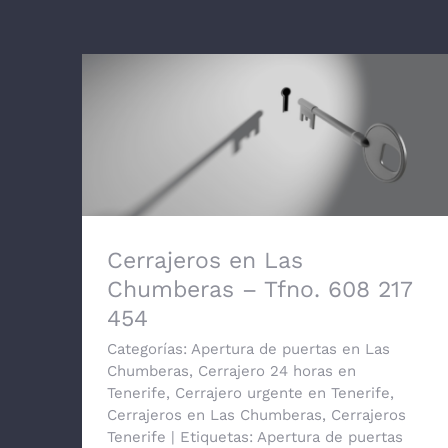
Cerrajeros en Las Chumberas – Tfno.
608 217 454
Cerrajeros en Las
Chumberas – Tfno. 608 217
454
Categorías:
Apertura de puertas en Las
Chumberas
,
Cerrajero 24 horas en
Tenerife
,
Cerrajero urgente en Tenerife
,
Cerrajeros en Las Chumberas
,
Cerrajeros
Tenerife
|
Etiquetas:
Apertura de puertas