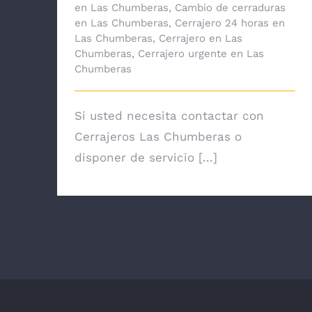
en Las Chumberas
,
Cambio de cerraduras
en Las Chumberas
,
Cerrajero 24 horas en
Las Chumberas
,
Cerrajero en Las
Chumberas
,
Cerrajero urgente en Las
Chumberas
Si usted necesita contactar con
Cerrajeros Las Chumberas o
disponer de servicio [...]