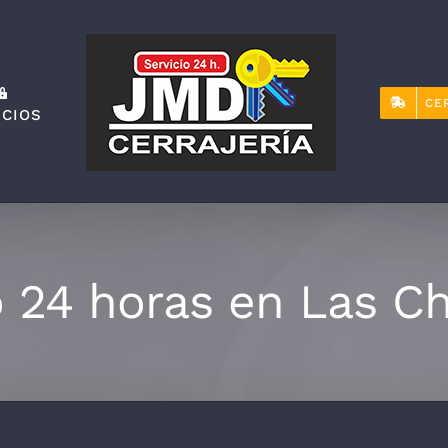
CE
ICIOS
o 24 horas en Las 