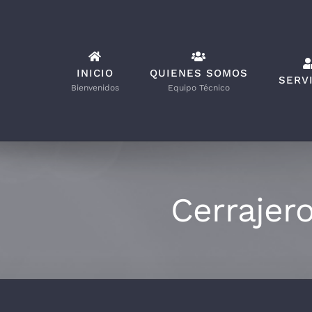
Saltar
al
contenido
INICIO
QUIENES SOMOS
SERV
Bienvenidos
Equipo Técnico
Cerrajer