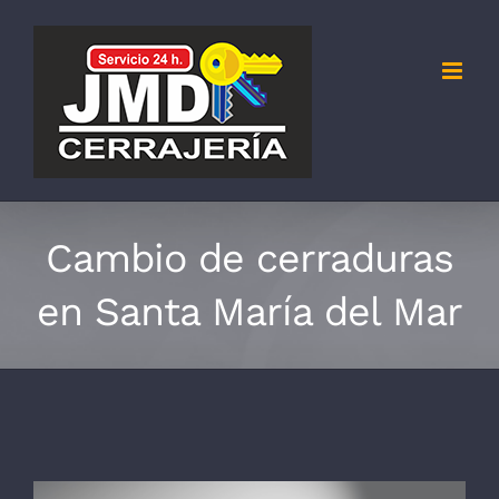
Saltar
al
contenido
Cambio de cerraduras
en Santa María del Mar