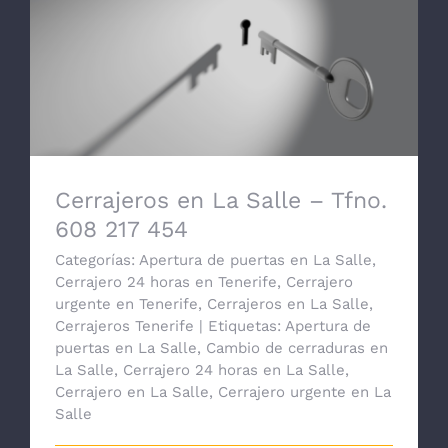
Cerrajeros en La Salle – Tfno. 608 217
454
Cerrajeros en La Salle – Tfno.
608 217 454
Categorías:
Apertura de puertas en La Salle
,
Cerrajero 24 horas en Tenerife
,
Cerrajero
urgente en Tenerife
,
Cerrajeros en La Salle
,
Cerrajeros Tenerife
|
Etiquetas:
Apertura de
puertas en La Salle
,
Cambio de cerraduras en
La Salle
,
Cerrajero 24 horas en La Salle
,
Cerrajero en La Salle
,
Cerrajero urgente en La
Salle