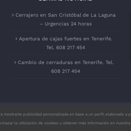
Cerrajero en San Cristóbal de La Laguna
– Urgencias 24 horas
Apertura de cajas fuertes en Tenerife.
Tel. 608 217 454
Cambio de cerraduras en Tenerife. Tel.
608 217 454
ra mostrarte publicidad personalizada en base a un perfil elaborado a p
rajería JMD |
Aviso legal
|
Política de privacidad
|
Política 
rechazar la utilización de cookies u obtener más información en nuestr