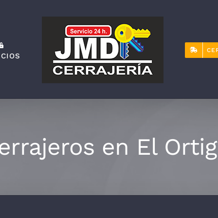
CE
ICIOS
errajeros en El Ortig