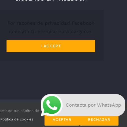
Por razones de privacidad Facebook
necesita tu permiso para cargarse.
I ACCEPT
Contacta por WhatsApp
artir de tus hábitos de
de cookies
| Diseño de
Imagenia
a
Política de cookies
ACEPTAR
RECHAZAR