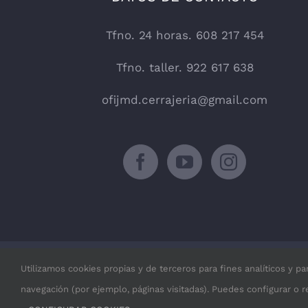
Tfno. 24 horas. 608 217 454
Tfno. taller. 922 617 638
ofijmd.cerrajeria@gmail.com
Utilizamos cookies propias y de terceros para fines analíticos y pa
© Copyright 2019 -
2026 | Cer
navegación (por ejemplo, páginas visitadas). Puedes configurar o 