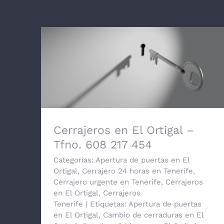
Cerrajeros en El Ortigal – Tfno. 608 217
454
Cerrajeros en El Ortigal –
Tfno. 608 217 454
Categorías:
Apertura de puertas en El
Ortigal
,
Cerrajero 24 horas en Tenerife
,
Cerrajero urgente en Tenerife
,
Cerrajeros
en El Ortigal
,
Cerrajeros
Tenerife
|
Etiquetas:
Apertura de puertas
en El Ortigal
,
Cambio de cerraduras en El