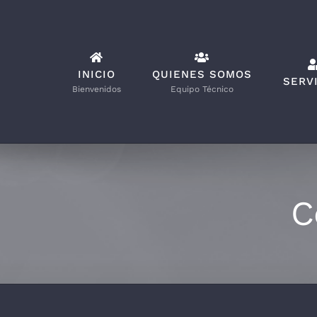
Saltar
al
contenido
INICIO
QUIENES SOMOS
SERV
Bienvenidos
Equipo Técnico
C