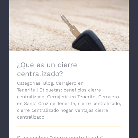
¿Qué es un cierre centralizado?
¿Qué es un cierre
centralizado?
Categorías:
Blog
,
Cerrajero en
Tenerife
|
Etiquetas:
beneficios cierre
centralizado
,
Cerrajería en Tenerife
,
Cerrajero
en Santa Cruz de Tenerife
,
cierre centralizado
,
cierre centralizado hogar
,
ventajas cierre
centralizado
Si escuchas “cierre centralizado”