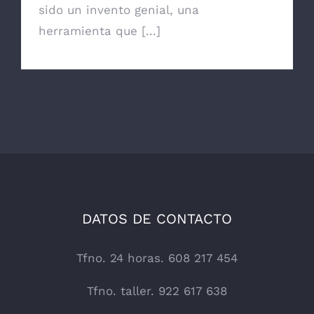
sido un invento genial, una
herramienta que [...]
DATOS DE CONTACTO
Tfno. 24 horas. 608 217 454
Tfno. taller. 922 617 638