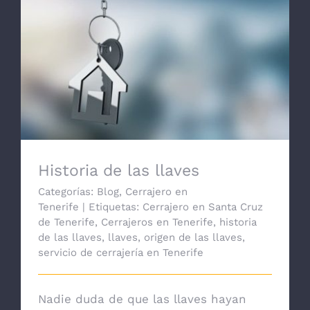
Historia de las llaves
Historia de las llaves
Categorías:
Blog
,
Cerrajero en
Tenerife
|
Etiquetas:
Cerrajero en Santa Cruz
de Tenerife
,
Cerrajeros en Tenerife
,
historia
de las llaves
,
llaves
,
origen de las llaves
,
servicio de cerrajería en Tenerife
Nadie duda de que las llaves hayan