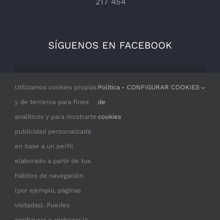
217 454
SÍGUENOS EN FACEBOOK
Por razones de privacidad Facebook
Utilizamos cookies propias
Política
- CONFIGURAR COOKIES
necesita tu permiso para cargarse.
y de terceros para fines
de
analíticos y para mostrarte
cookies
I ACCEPT
publicidad personalizada
en base a un perfil
elaborado a partir de tus
hábitos de navegación
(por ejemplo, páginas
visitadas). Puedes
configurar o rechazar la