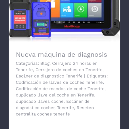
Nueva máquina de diagnosis
Nueva máquina de diagnosis
Categorías:
Blog
,
Cerrajero 24 horas en
Tenerife
,
Cerrajero de coches en Tenerife
,
Escáner de diagnóstico Tenerife
|
Etiquetas:
Codificación de llaves de coches Tenerife
,
Codificación de mandos de coche Tenerife
,
duplicado llave del coche en Tenerife
,
duplicado llaves coche
,
Escáner de
diagnóstico coches Tenerife
,
Reseteo
centralita coches tenerife