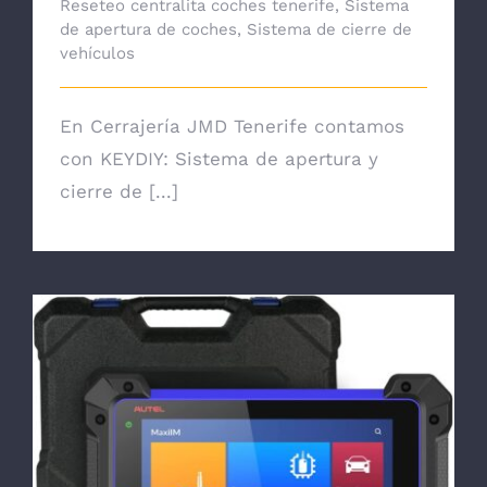
Reseteo centralita coches tenerife
,
Sistema
de apertura de coches
,
Sistema de cierre de
vehículos
En Cerrajería JMD Tenerife contamos
con KEYDIY: Sistema de apertura y
cierre de [...]