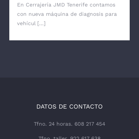
En Cerrajería JMD Tenerife contamos
con nueva máquina de diagnosis para
vehícul [...]
DATOS DE CONTACTO
Tfno. 24 horas. 608 217 454
Tfno. taller. 922 617 638