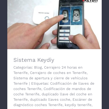
Sistema Keydiy
Sistema Keydiy
Categorías:
Blog
,
Cerrajero 24 horas en
Tenerife
,
Cerrajero de coches en Tenerife
,
Sistema de apertura y cierre de vehículos
Tenerife
|
Etiquetas:
Codificación de llaves de
coches Tenerife
,
Codificación de mandos de
coche Tenerife
,
duplicado llave del coche en
Tenerife
,
duplicado llaves coche
,
Escáner de
diagnóstico coches Tenerife
,
keydiy tenerife
,