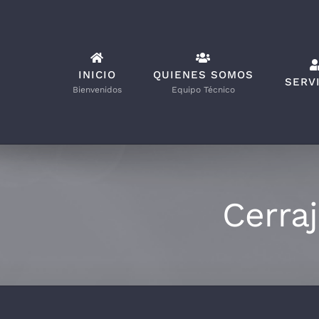
Saltar
al
contenido
INICIO
QUIENES SOMOS
SERV
Bienvenidos
Equipo Técnico
Cerraj