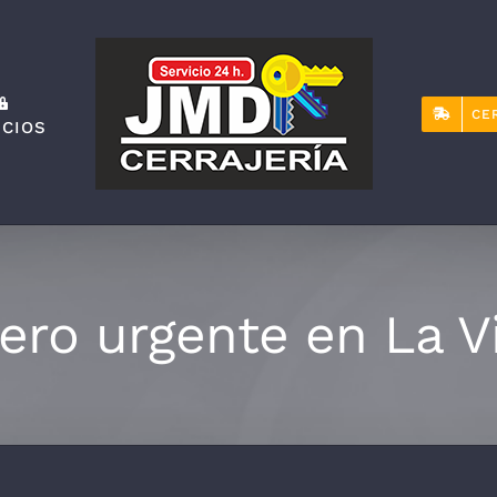
CE
ICIOS
ero urgente en La V