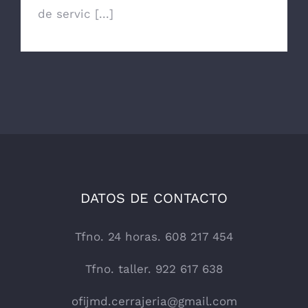
de servic [...]
DATOS DE CONTACTO
Tfno. 24 horas. 608 217 454
Tfno. taller. 922 617 638
ofijmd.cerrajeria@gmail.com