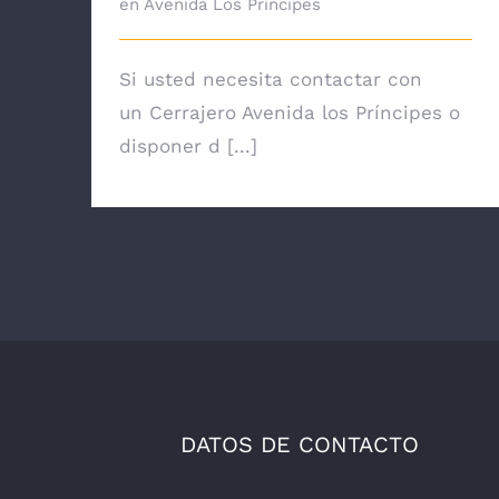
en Avenida Los Príncipes
Si usted necesita contactar con
un Cerrajero Avenida los Príncipes o
disponer d [...]
DATOS DE CONTACTO