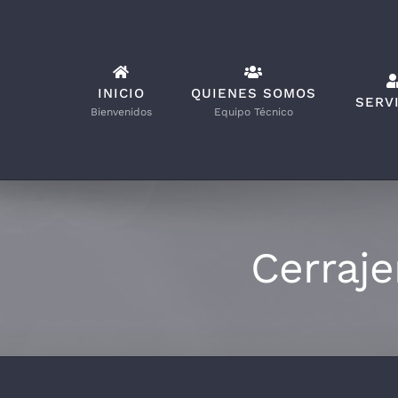
Saltar
al
contenido
INICIO
QUIENES SOMOS
SERV
Bienvenidos
Equipo Técnico
Cerraje