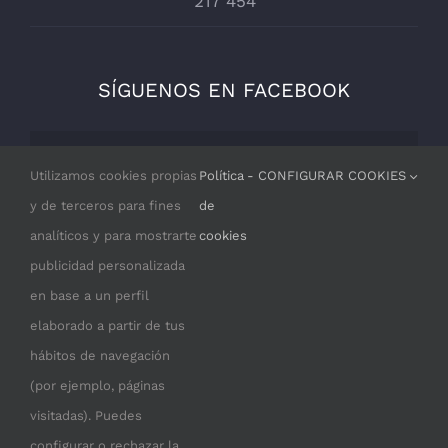
217 454
SÍGUENOS EN FACEBOOK
Por razones de privacidad Facebook
Utilizamos cookies propias
Política
- CONFIGURAR COOKIES
necesita tu permiso para cargarse.
y de terceros para fines
de
analíticos y para mostrarte
cookies
I ACCEPT
publicidad personalizada
en base a un perfil
elaborado a partir de tus
hábitos de navegación
(por ejemplo, páginas
visitadas). Puedes
configurar o rechazar la