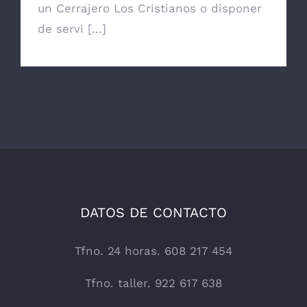
un Cerrajero Los Cristianos o disponer
de servi [...]
DATOS DE CONTACTO
Tfno. 24 horas. 608 217 454
Tfno. taller. 922 617 638