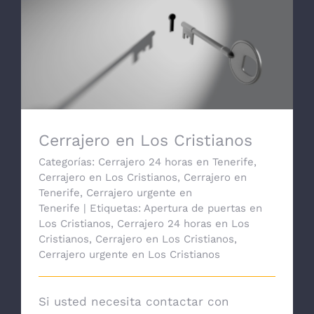
Cerrajero en Los Cristianos
Cerrajero en Los Cristianos
Categorías:
Cerrajero 24 horas en Tenerife
,
Cerrajero en Los Cristianos
,
Cerrajero en
Tenerife
,
Cerrajero urgente en
Tenerife
|
Etiquetas:
Apertura de puertas en
Los Cristianos
,
Cerrajero 24 horas en Los
Cristianos
,
Cerrajero en Los Cristianos
,
Cerrajero urgente en Los Cristianos
Si usted necesita contactar con