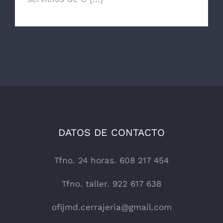
DATOS DE CONTACTO
Tfno. 24 horas. 608 217 454
Tfno. taller. 922 617 638
ofijmd.cerrajeria@gmail.com