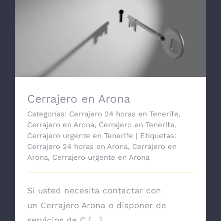
Cerrajero en Arona
Cerrajero en Arona
Categorías:
Cerrajero 24 horas en Tenerife
,
Cerrajero en Arona
,
Cerrajero en Tenerife
,
Cerrajero urgente en Tenerife
|
Etiquetas:
Cerrajero 24 horas en Arona
,
Cerrajero en
Arona
,
Cerrajero urgente en Arona
Si usted necesita contactar con
un Cerrajero Arona o disponer de
servicios de C [...]