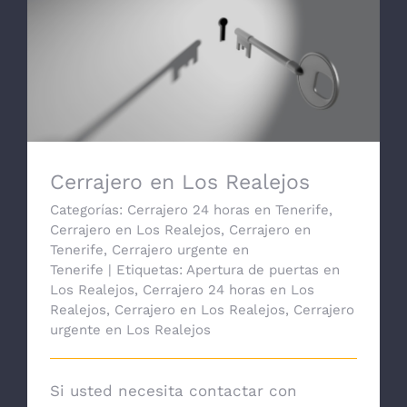
Cerrajero en Los Realejos
Cerrajero en Los Realejos
Categorías:
Cerrajero 24 horas en Tenerife
,
Cerrajero en Los Realejos
,
Cerrajero en
Tenerife
,
Cerrajero urgente en
Tenerife
|
Etiquetas:
Apertura de puertas en
Los Realejos
,
Cerrajero 24 horas en Los
Realejos
,
Cerrajero en Los Realejos
,
Cerrajero
urgente en Los Realejos
Si usted necesita contactar con