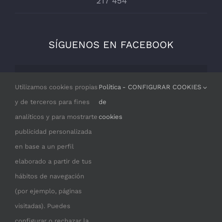
217 454
SÍGUENOS EN FACEBOOK
Por razones de privacidad Facebook
Utilizamos cookies propias
Política
- CONFIGURAR COOKIES
necesita tu permiso para cargarse.
y de terceros para fines
de
analíticos y para mostrarte
cookies
I ACCEPT
publicidad personalizada
en base a un perfil
elaborado a partir de tus
hábitos de navegación
(por ejemplo, páginas
visitadas). Puedes
configurar o rechazar la