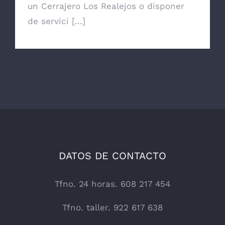
un Cerrajero Los Realejos o disponer
de servici [...]
DATOS DE CONTACTO
Tfno. 24 horas. 608 217 454
Tfno. taller. 922 617 638