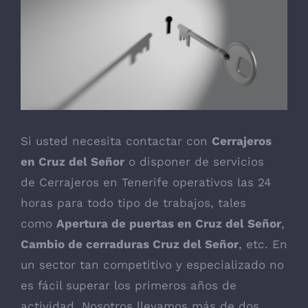
Ver
imagen
más
grande
Si usted necesita contactar con
Cerrajeros
en Cruz del Señor
o disponer de servicios
de
Cerrajeros en Tenerife
operativos las 24
horas para todo tipo de trabajos, tales
como
Apertura de puertas en Cruz del Señor
,
Cambio de cerraduras Cruz del Señor
, etc. En
un sector tan competitivo y especializado no
es fácil superar los primeros años de
actividad. Nosotros llevamos más de dos