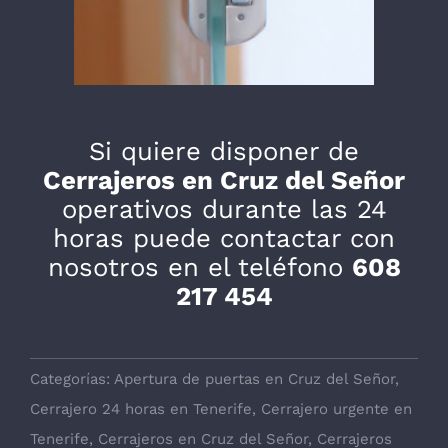
Si quiere disponer de
Cerrajeros en Cruz del Señor
operativos durante las 24
horas puede contactar con
nosotros en el teléfono
608
217 454
Categorías:
Apertura de puertas en Cruz del Señor
,
Cerrajero 24 horas en Tenerife
,
Cerrajero urgente en
Tenerife
,
Cerrajeros en Cruz del Señor
,
Cerrajeros