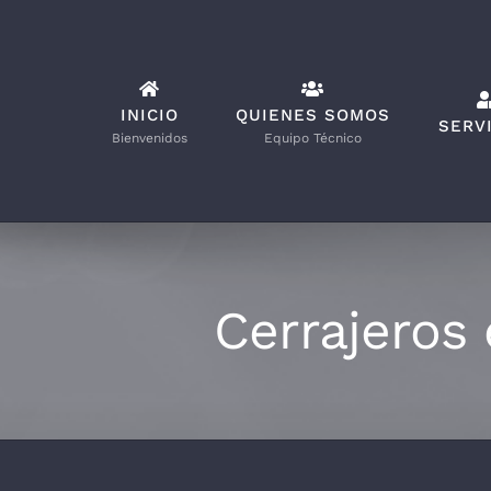
Saltar
al
contenido
INICIO
QUIENES SOMOS
SERV
Bienvenidos
Equipo Técnico
Cerrajeros