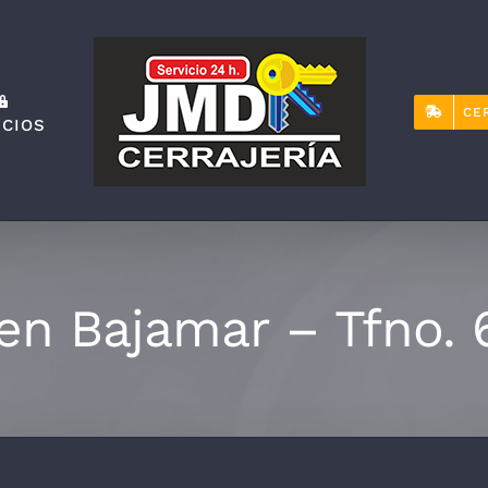
CE
ICIOS
 en Bajamar – Tfno. 