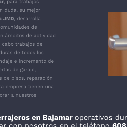
ar
, para trabajos
in duda, su mejor
ía JMD
, desarrolla
, Comunidades de
n ámbitos de actividad
a cabo trabajos de
duras de todos los
indaje e incremento de
ertas de garaje,
s de pisos, reparación
tra empresa tienen una
orar a nuestros
rrajeros en Bajamar
operativos du
ar con nosotros en el teléfono
608