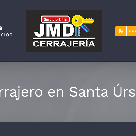
CE
ICIOS
rrajero en Santa Úrs