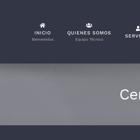
Saltar
al
contenido
INICIO
QUIENES SOMOS
SERV
Bienvenidos
Equipo Técnico
Ce