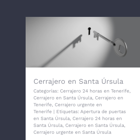
Cerrajero en Santa Úrsula
Cerrajero en Santa Úrsula
Categorías:
Cerrajero 24 horas en Tenerife
,
Cerrajero en Santa Úrsula
,
Cerrajero en
Tenerife
,
Cerrajero urgente en
Tenerife
|
Etiquetas:
Apertura de puertas
en Santa Úrsula
,
Cerrajero 24 horas en
Santa Úrsula
,
Cerrajero en Santa Úrsula
,
Cerrajero urgente en Santa Úrsula