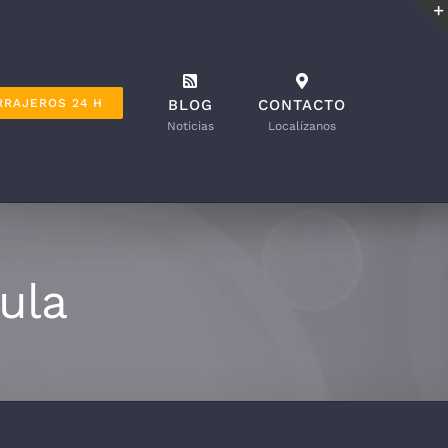
RRAJEROS 24 H
BLOG
CONTACTO
Noticias
Localízanos
ula