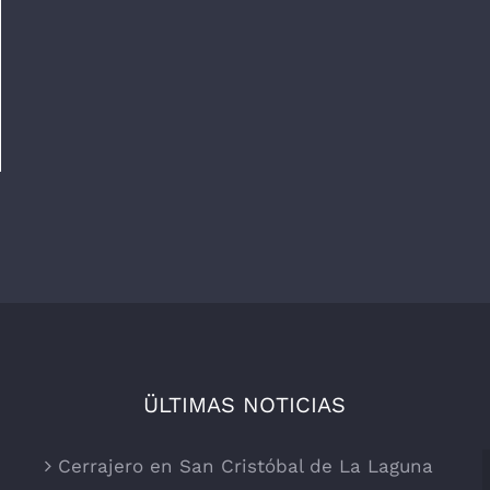
ÜLTIMAS NOTICIAS
Cerrajero en San Cristóbal de La Laguna