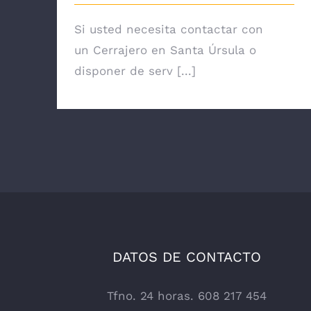
Si usted necesita contactar con
un Cerrajero en Santa Úrsula o
disponer de serv [...]
DATOS DE CONTACTO
Tfno. 24 horas. 608 217 454