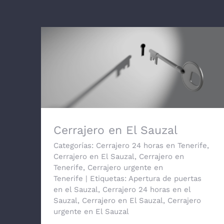
Cerrajero en El Sauzal
Cerrajero en El Sauzal
Categorías:
Cerrajero 24 horas en Tenerife
,
Cerrajero en El Sauzal
,
Cerrajero en
Tenerife
,
Cerrajero urgente en
Tenerife
|
Etiquetas:
Apertura de puertas
en el Sauzal
,
Cerrajero 24 horas en el
Sauzal
,
Cerrajero en El Sauzal
,
Cerrajero
urgente en El Sauzal