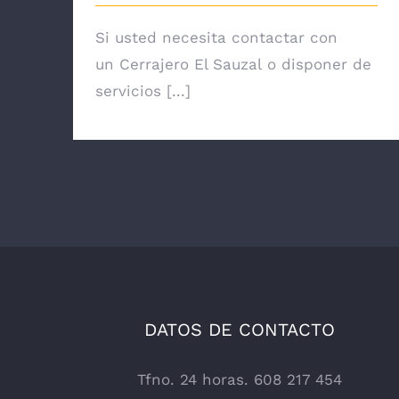
Si usted necesita contactar con
un Cerrajero El Sauzal o disponer de
servicios [...]
DATOS DE CONTACTO
Tfno. 24 horas. 608 217 454