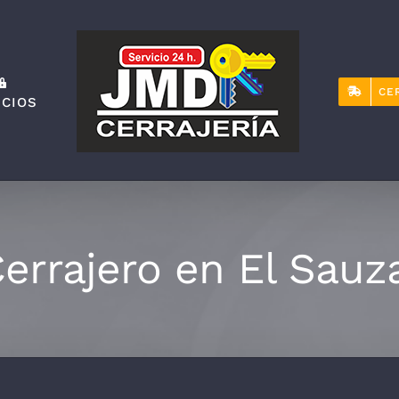
CE
ICIOS
errajero en El Sauz