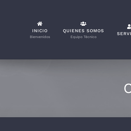
Saltar
al
contenido
INICIO
QUIENES SOMOS
SERV
Bienvenidos
Equipo Técnico
C