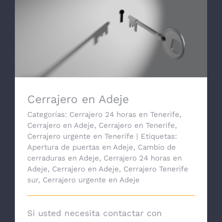
Cerrajero en Adeje
Cerrajero en Adeje
Categorías:
Cerrajero 24 horas en Tenerife
,
Cerrajero en Adeje
,
Cerrajero en Tenerife
,
Cerrajero urgente en Tenerife
|
Etiquetas:
Apertura de puertas en Adeje
,
Cambio de
cerraduras en Adeje
,
Cerrajero 24 horas en
Adeje
,
Cerrajero en Adeje
,
Cerrajero Tenerife
sur
,
Cerrajero urgente en Adeje
Si usted necesita contactar con