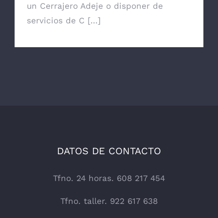
un Cerrajero Adeje o disponer de
servicios de C [...]
DATOS DE CONTACTO
Tfno. 24 horas. 608 217 454
Tfno. taller. 922 617 638