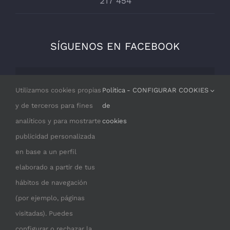
217 454
SÍGUENOS EN FACEBOOK
Por razones de privacidad Facebook
Utilizamos cookies propias
Política
- CONFIGURAR COOKIES
necesita tu permiso para cargarse.
y de terceros para fines
de
analíticos y para mostrarte
cookies
I ACCEPT
publicidad personalizada
en base a un perfil
elaborado a partir de tus
hábitos de navegación
(por ejemplo, páginas
visitadas). Puedes
configurar o rechazar la