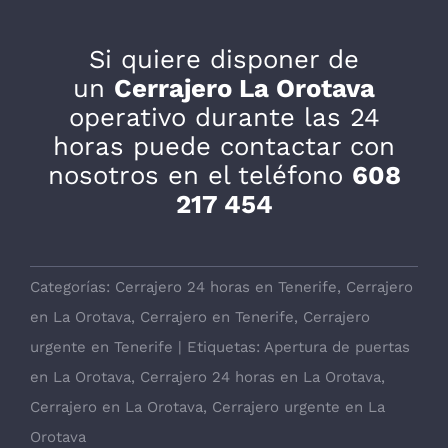
Si quiere disponer de
un
Cerrajero La Orotava
operativo durante las 24
horas puede contactar con
nosotros en el teléfono
608
217 454
Categorías:
Cerrajero 24 horas en Tenerife
,
Cerrajero
en La Orotava
,
Cerrajero en Tenerife
,
Cerrajero
urgente en Tenerife
|
Etiquetas:
Apertura de puertas
en La Orotava
,
Cerrajero 24 horas en La Orotava
,
Cerrajero en La Orotava
,
Cerrajero urgente en La
Orotava