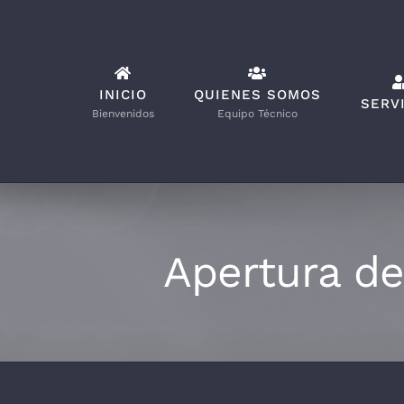
Saltar
al
contenido
INICIO
QUIENES SOMOS
SERV
Bienvenidos
Equipo Técnico
Apertura de