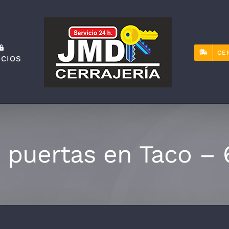
CE
ICIOS
 puertas en Taco – 