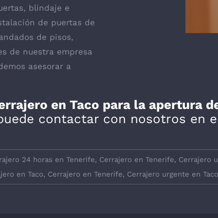
ertas, blindaje e
stalación de puertas de
candados de pisos,
les de nuestra empresa
odemos asesorar a
errajero en Taco para la apertura 
puede contactar con nosotros en e
rajero 24 horas en Tenerife
,
Cerrajero en Tenerife
,
Cerrajero 
jero en Taco
,
Cerrajero en Tenerife
,
Cerrajero urgente en Tac