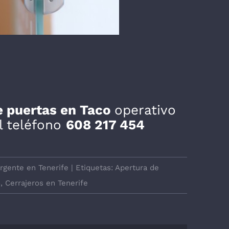
de puertas en Taco
operativo
l teléfono
608 217 454
urgente en Tenerife
|
Etiquetas:
Apertura de
o
,
Cerrajeros en Tenerife